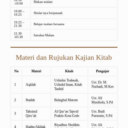
18.30
Makan malam
-19.00
19.00 –
Sholat isya berjamaah
19.25
19.25 –
Belajar malam bersama
21.30
21.30
Istirahat Malam
-03.30
Materi dan Rujukan Kajian Kitab
No
Materi
Kitab
Pengajar
Ushulus Tsalasah,
Ust. Dr. M.
1
Aqidah
Ushulul Iman, Kitab
Nurhadi, M.Kes
Tauhid
Ust. Ali
2
Ibadah
Bulughul Marom
Musthofa, S.Pd
Tahsinul
Al Qur’an Tajwid
Ust. Budi
3
Qiro’ah
Praktis Kota Gede
Purnomo, S.Pd
Riyadhus Sholihin
Ust. Ali
4
Hadits/Akhlak