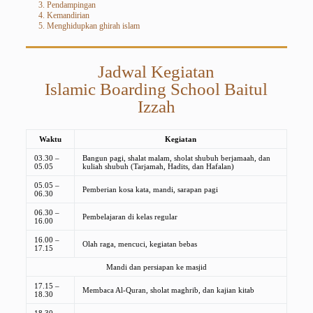
Pendampingan
Kemandirian
Menghidupkan ghirah islam
Jadwal Kegiatan
Islamic Boarding School Baitul
Izzah
Waktu
Kegiatan
03.30 –
Bangun pagi, shalat malam, sholat shubuh berjamaah, dan
05.05
kuliah shubuh (Tarjamah, Hadits, dan Hafalan)
05.05 –
Pemberian kosa kata, mandi, sarapan pagi
06.30
06.30 –
Pembelajaran di kelas regular
16.00
16.00 –
Olah raga, mencuci, kegiatan bebas
17.15
Mandi dan persiapan ke masjid
17.15 –
Membaca Al-Quran, sholat maghrib, dan kajian kitab
18.30