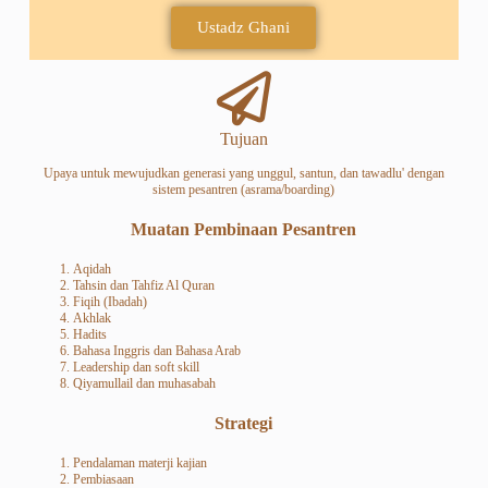
Ustadz Ghani
Tujuan
Upaya untuk mewujudkan generasi yang unggul, santun, dan tawadlu' dengan
sistem pesantren (asrama/boarding)
Muatan Pembinaan Pesantren
Aqidah
Tahsin dan Tahfiz Al Quran
Fiqih (Ibadah)
Akhlak
Hadits
Bahasa Inggris dan Bahasa Arab
Leadership dan soft skill
Qiyamullail dan muhasabah
Strategi
Pendalaman materji kajian
Pembiasaan