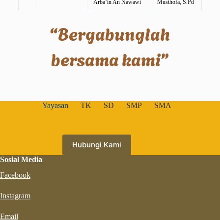
Arba’in An Nawawi
Musthofa, S.Pd
“Bergabunglah
bersama kami”
Yayasan
TK
SD
SMP
SMA
Hubungi Kami
Sosial Media
Facebook
Instagram
Email