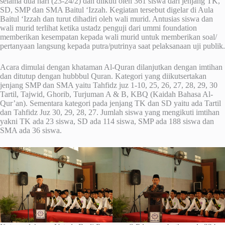
selama dua hari (23-24/2) dan diikuti oleh 361 siswa dari jenjang TK,
SD, SMP dan SMA Baitul ‘Izzah. Kegiatan tersebut digelar di Aula
Baitul ‘Izzah dan turut dihadiri oleh wali murid. Antusias siswa dan
wali murid terlihat ketika ustadz penguji dari ummi foundation
memberikan kesempatan kepada wali murid untuk memberikan soal/
pertanyaan langsung kepada putra/putrinya saat pelaksanaan uji publik.
Acara dimulai dengan khataman Al-Quran dilanjutkan dengan imtihan
dan ditutup dengan hubbbul Quran. Kategori yang diikutsertakan
jenjang SMP dan SMA yaitu Tahfidz juz 1-10, 25, 26, 27, 28, 29, 30
Tartil, Tajwid, Ghorib, Turjuman A & B, KBQ (Kaidah Bahasa Al-
Qur’an). Sementara kategori pada jenjang TK dan SD yaitu ada Tartil
dan Tahfidz Juz 30, 29, 28, 27. Jumlah siswa yang mengikuti imtihan
yakni TK ada 23 siswa, SD ada 114 siswa, SMP ada 188 siswa dan
SMA ada 36 siswa.