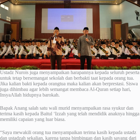
Ustadz Nurois juga menyampaikan harapannya kepada seluruh peserta
untuk tetap bersemangat sekolah dan berbakti taat kepada orang tua.
Jika kalian bakti kepada orangtua maka kalian akan berprestasi. Siswa
juga dihimbau agar lebih semangat membaca Al-Quran setiap hari,
InsyaAllah hidupnya barokah.
Bapak Anang salah satu wali murid menyampaikan rasa syukur dan
terima kasih kepada Baitul ‘Izzah yang telah mendidik anaknya hingga
memiliki capaian yang luar biasa.
“Saya mewakili orang tua menyampaikan terima kasih kepada ustadz
dan ustadzah sekalian, karena tanpa bimbingan dan kasih sayang dari