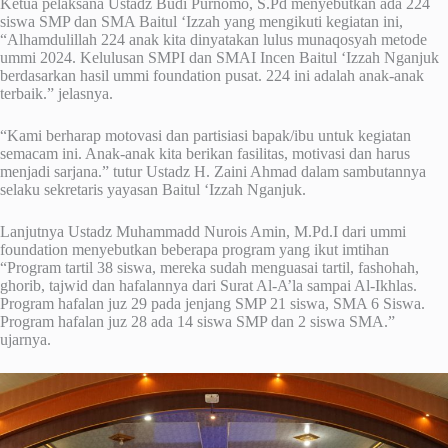
Ketua pelaksana Ustadz Budi Purnomo, S.Pd menyebutkan ada 224
siswa SMP dan SMA Baitul ‘Izzah yang mengikuti kegiatan ini,
“Alhamdulillah 224 anak kita dinyatakan lulus munaqosyah metode
ummi 2024. Kelulusan SMPI dan SMAI Incen Baitul ‘Izzah Nganjuk
berdasarkan hasil ummi foundation pusat. 224 ini adalah anak-anak
terbaik.” jelasnya.
“Kami berharap motovasi dan partisiasi bapak/ibu untuk kegiatan
semacam ini. Anak-anak kita berikan fasilitas, motivasi dan harus
menjadi sarjana.” tutur Ustadz H. Zaini Ahmad dalam sambutannya
selaku sekretaris yayasan Baitul ‘Izzah Nganjuk.
Lanjutnya Ustadz Muhammadd Nurois Amin, M.Pd.I dari ummi
foundation menyebutkan beberapa program yang ikut imtihan
“Program tartil 38 siswa, mereka sudah menguasai tartil, fashohah,
ghorib, tajwid dan hafalannya dari Surat Al-A’la sampai Al-Ikhlas.
Program hafalan juz 29 pada jenjang SMP 21 siswa, SMA 6 Siswa.
Program hafalan juz 28 ada 14 siswa SMP dan 2 siswa SMA.”
ujarnya.