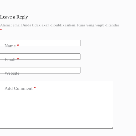
Leave a Reply
Alamat email Anda tidak akan dipublikasikan.
Ruas yang wajib ditandai
A
*
l
t
e
Name
*
r
n
a
Email
*
t
i
Website
v
e
:
Add Comment
*