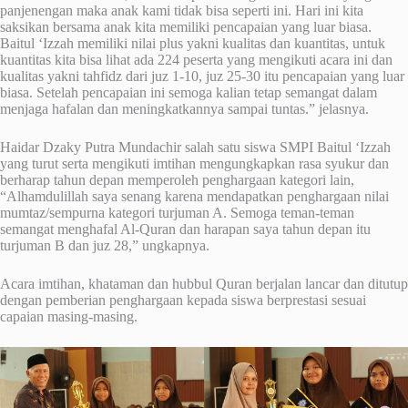
panjenengan maka anak kami tidak bisa seperti ini. Hari ini kita
saksikan bersama anak kita memiliki pencapaian yang luar biasa.
Baitul ‘Izzah memiliki nilai plus yakni kualitas dan kuantitas, untuk
kuantitas kita bisa lihat ada 224 peserta yang mengikuti acara ini dan
kualitas yakni tahfidz dari juz 1-10, juz 25-30 itu pencapaian yang luar
biasa. Setelah pencapaian ini semoga kalian tetap semangat dalam
menjaga hafalan dan meningkatkannya sampai tuntas.” jelasnya.
Haidar Dzaky Putra Mundachir salah satu siswa SMPI Baitul ‘Izzah
yang turut serta mengikuti imtihan mengungkapkan rasa syukur dan
berharap tahun depan memperoleh penghargaan kategori lain,
“Alhamdulillah saya senang karena mendapatkan penghargaan nilai
mumtaz/sempurna kategori turjuman A. Semoga teman-teman
semangat menghafal Al-Quran dan harapan saya tahun depan itu
turjuman B dan juz 28,” ungkapnya.
Acara imtihan, khataman dan hubbul Quran berjalan lancar dan ditutup
dengan pemberian penghargaan kepada siswa berprestasi sesuai
capaian masing-masing.