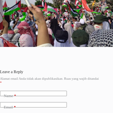
Leave a Reply
Alamat email Anda tidak akan dipublikasikan.
Ruas yang wajib ditandai
A
*
l
t
e
Name
*
r
n
a
Email
*
t