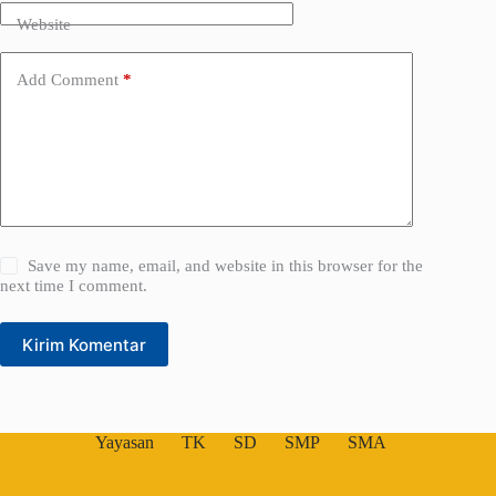
i
Website
v
e
:
Add Comment
*
Save my name, email, and website in this browser for the
next time I comment.
Kirim Komentar
Yayasan
TK
SD
SMP
SMA