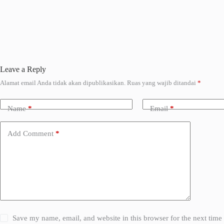
Leave a Reply
Alamat email Anda tidak akan dipublikasikan.
Ruas yang wajib ditandai
*
A
l
t
Name
*
Email
*
e
r
n
Add Comment
*
a
t
i
v
e
:
Save my name, email, and website in this browser for the next tim