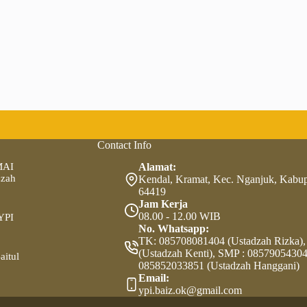
Contact Info
MAI
Alamat:
zzah
Kendal, Kramat, Kec. Nganjuk, Kabu
64419
Jam Kerja
08.00 - 12.00 WIB
YPI
No. Whatsapp:
TK: 085708081404 (Ustadzah Rizka),
(Ustadzah Kenti), SMP : 08579054304
aitul
085852033851 (Ustadzah Hanggani)
Email:
ypi.baiz.ok@gmail.com