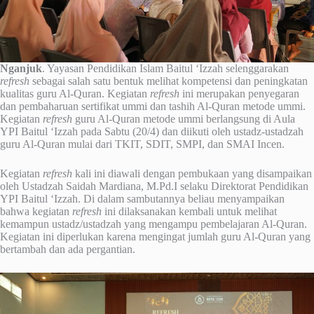
Nganjuk
. Yayasan Pendidikan Islam Baitul ‘Izzah selenggarakan
refresh
sebagai salah satu bentuk melihat kompetensi dan peningkatan
kualitas guru Al-Quran. Kegiatan
refresh
ini merupakan penyegaran
dan pembaharuan sertifikat ummi dan tashih Al-Quran metode ummi.
Kegiatan
refresh
guru Al-Quran metode ummi berlangsung di Aula
YPI Baitul ‘Izzah pada Sabtu (20/4) dan diikuti oleh ustadz-ustadzah
guru Al-Quran mulai dari TKIT, SDIT, SMPI, dan SMAI Incen.
Kegiatan
refresh
kali ini diawali dengan pembukaan yang disampaikan
oleh Ustadzah Saidah Mardiana, M.Pd.I selaku Direktorat Pendidikan
YPI Baitul ‘Izzah. Di dalam sambutannya beliau menyampaikan
bahwa kegiatan
refresh
ini dilaksanakan kembali untuk melihat
kemampun ustadz/ustadzah yang mengampu pembelajaran Al-Quran.
Kegiatan ini diperlukan karena mengingat jumlah guru Al-Quran yang
bertambah dan ada pergantian.