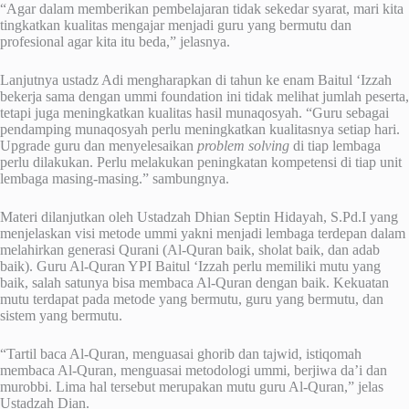
“Agar dalam memberikan pembelajaran tidak sekedar syarat, mari kita
tingkatkan kualitas mengajar menjadi guru yang bermutu dan
profesional agar kita itu beda,” jelasnya.
Lanjutnya ustadz Adi mengharapkan di tahun ke enam Baitul ‘Izzah
bekerja sama dengan ummi foundation ini tidak melihat jumlah peserta,
tetapi juga meningkatkan kualitas hasil munaqosyah. “Guru sebagai
pendamping munaqosyah perlu meningkatkan kualitasnya setiap hari.
Upgrade guru dan menyelesaikan
problem solving
di tiap lembaga
perlu dilakukan. Perlu melakukan peningkatan kompetensi di tiap unit
lembaga masing-masing.” sambungnya.
Materi dilanjutkan oleh Ustadzah Dhian Septin Hidayah, S.Pd.I yang
menjelaskan visi metode ummi yakni menjadi lembaga terdepan dalam
melahirkan generasi Qurani (Al-Quran baik, sholat baik, dan adab
baik). Guru Al-Quran YPI Baitul ‘Izzah perlu memiliki mutu yang
baik, salah satunya bisa membaca Al-Quran dengan baik. Kekuatan
mutu terdapat pada metode yang bermutu, guru yang bermutu, dan
sistem yang bermutu.
“Tartil baca Al-Quran, menguasai ghorib dan tajwid, istiqomah
membaca Al-Quran, menguasai metodologi ummi, berjiwa da’i dan
murobbi. Lima hal tersebut merupakan mutu guru Al-Quran,” jelas
Ustadzah Dian.