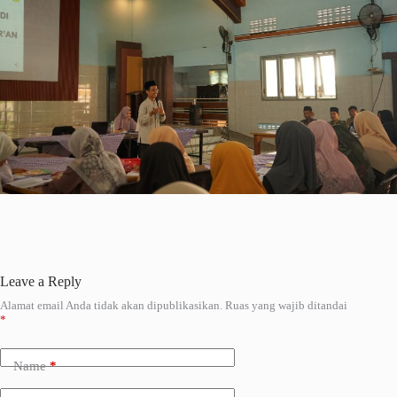
Leave a Reply
Alamat email Anda tidak akan dipublikasikan.
Ruas yang wajib ditandai
A
*
l
t
e
Name
*
r
n