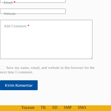
a
Email
*
t
i
Website
v
e
:
Add Comment
*
Save my name, email, and website in this browser for the
next time I comment.
Kirim Komentar
Yayasan
TK
SD
SMP
SMA