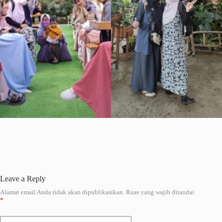
Leave a Reply
Alamat email Anda tidak akan dipublikasikan.
Ruas yang wajib ditandai
A
*
l
t
e