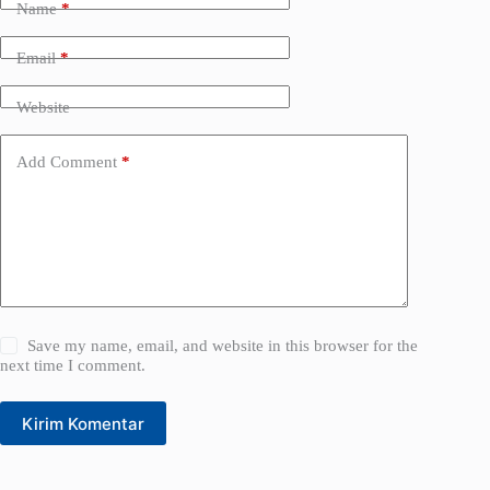
Name
*
r
n
a
Email
*
t
i
Website
v
e
:
Add Comment
*
Save my name, email, and website in this browser for the
next time I comment.
Kirim Komentar