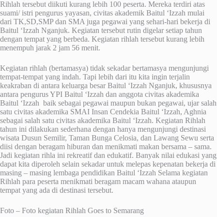
Rihlah tersebut diikuti kurang lebih 100 peserta. Mereka terdiri atas
suami/ istri pengurus yayasan, civitas akademik Baitul ‘Izzah mulai
dari TK,SD,SMP dan SMA juga pegawai yang sehari-hari bekerja di
Baitul ‘Izzah Nganjuk. Kegiatan tersebut rutin digelar setiap tahun
dengan tempat yang berbeda. Kegiatan rihlah tersebut kurang lebih
menempuh jarak 2 jam 56 menit.
Kegiatan rihlah (bertamasya) tidak sekadar bertamasya mengunjungi
tempat-tempat yang indah. Tapi lebih dari itu kita ingin terjalin
keakraban di antara keluarga besar Baitul ‘Izzah Nganjuk, khususnya
antara pengurus YPI Baitul ‘Izzah dan anggota civitas akademika
Baitul ‘Izzah baik sebagai pegawai maupun bukan pegawai, ujar salah
satu civitas akademika SMAI Insan Cendekia Baitul ‘Izzah, Aghnia
sebagai salah satu civitas akademika Baitul ‘Izzah. Kegiatan Rihlah
tahun ini dilakukan sederhana dengan hanya mengunjungi destinasi
wisata Dusun Semilir, Taman Bunga Celosia, dan Lawang Sewu serta
diisi dengan beragam hiburan dan menikmati makan bersama – sama.
Jadi kegiatan rihla ini rekreatif dan edukatif. Banyak nilai edukasi yang
dapat kita diperoleh selain sekadar untuk melepas kepenatan bekerja di
masing – masing lembaga pendidikan Baitul ‘Izzah Selama kegiatan
Rihlah para peserta menikmati beragam macam wahana ataupun
tempat yang ada di destinasi tersebut.
Foto – Foto kegiatan Rihlah Goes to Semarang