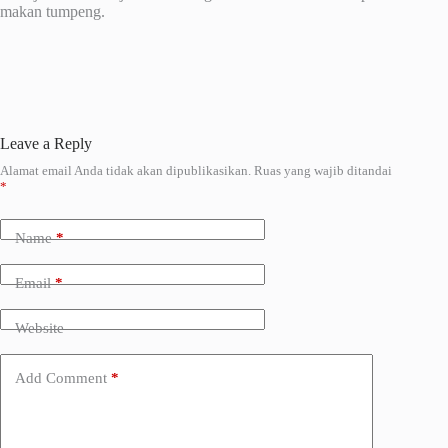
makan tumpeng.
Leave a Reply
Alamat email Anda tidak akan dipublikasikan.
Ruas yang wajib ditandai
A
*
l
t
e
Name
*
r
n
a
Email
*
t
i
Website
v
e
:
Add Comment
*