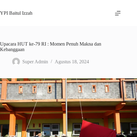
Skip
to
YPI Baitul Izzah
content
Upacara HUT ke-79 RI : Momen Penuh Makna dan
Kebanggaan
Super Admin
Agustus 18, 2024