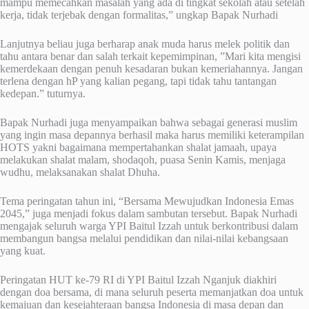
mampu memecahkan masalah yang ada di tingkat sekolah atau setelah
kerja, tidak terjebak dengan formalitas,” ungkap Bapak Nurhadi
Lanjutnya beliau juga berharap anak muda harus melek politik dan
tahu antara benar dan salah terkait kepemimpinan, ”Mari kita mengisi
kemerdekaan dengan penuh kesadaran bukan kemeriahannya. Jangan
terlena dengan hP yang kalian pegang, tapi tidak tahu tantangan
kedepan.” tuturnya.
Bapak Nurhadi juga menyampaikan bahwa sebagai generasi muslim
yang ingin masa depannya berhasil maka harus memiliki keterampilan
HOTS yakni bagaimana mempertahankan shalat jamaah, upaya
melakukan shalat malam, shodaqoh, puasa Senin Kamis, menjaga
wudhu, melaksanakan shalat Dhuha.
Tema peringatan tahun ini, “Bersama Mewujudkan Indonesia Emas
2045,” juga menjadi fokus dalam sambutan tersebut. Bapak Nurhadi
mengajak seluruh warga YPI Baitul Izzah untuk berkontribusi dalam
membangun bangsa melalui pendidikan dan nilai-nilai kebangsaan
yang kuat.
Peringatan HUT ke-79 RI di YPI Baitul Izzah Nganjuk diakhiri
dengan doa bersama, di mana seluruh peserta memanjatkan doa untuk
kemajuan dan kesejahteraan bangsa Indonesia di masa depan dan