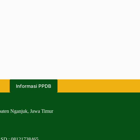
Informasi PPDB
paten Nganjuk, Jawa Timur
 SD : 08121738465