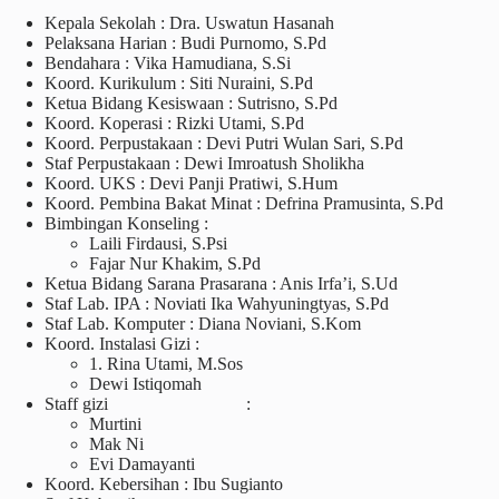
Kepala Sekolah : Dra. Uswatun Hasanah
Pelaksana Harian : Budi Purnomo, S.Pd
Bendahara : Vika Hamudiana, S.Si
Koord. Kurikulum : Siti Nuraini, S.Pd
Ketua Bidang Kesiswaan : Sutrisno, S.Pd
Koord. Koperasi : Rizki Utami, S.Pd
Koord. Perpustakaan : Devi Putri Wulan Sari, S.Pd
Staf Perpustakaan : Dewi Imroatush Sholikha
Koord. UKS : Devi Panji Pratiwi, S.Hum
Koord. Pembina Bakat Minat : Defrina Pramusinta, S.Pd
Bimbingan Konseling :
Laili Firdausi, S.Psi
Fajar Nur Khakim, S.Pd
Ketua Bidang Sarana Prasarana : Anis Irfa’i, S.Ud
Staf Lab. IPA : Noviati Ika Wahyuningtyas, S.Pd
Staf Lab. Komputer : Diana Noviani, S.Kom
Koord. Instalasi Gizi :
1. Rina Utami, M.Sos
Dewi Istiqomah
Staff gizi :
Murtini
Mak Ni
Evi Damayanti
Koord. Kebersihan : Ibu Sugianto