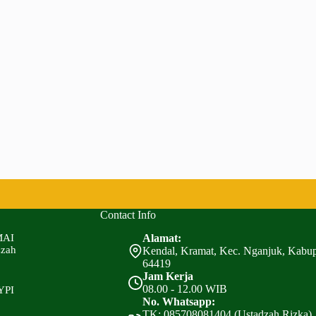
Contact Info
MAI
Alamat:
zzah
Kendal, Kramat, Kec. Nganjuk, Kabu
64419
Jam Kerja
08.00 - 12.00 WIB
YPI
No. Whatsapp:
TK: 085708081404 (Ustadzah Rizka),