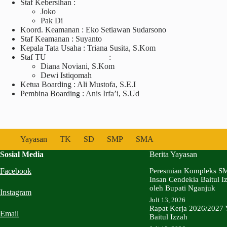
Staf Kebersihan :
Joko
Pak Di
Koord. Keamanan : Eko Setiawan Sudarsono
Staf Keamanan : Suyanto
Kepala Tata Usaha : Triana Susita, S.Kom
Staf TU :
Diana Noviani, S.Kom
Dewi Istiqomah
Ketua Boarding : Ali Mustofa, S.E.I
Pembina Boarding : Anis Irfa’i, S.Ud
Yayasan
TK
SD
SMP
SMA
Sosial Media
Berita Yayasan
Facebook
Peresmian Kompleks S
Insan Cendekia Baitul I
oleh Bupati Nganjuk
Instagram
Juli 13, 2026
Rapat Kerja 2026/2027 
Email
Baitul Izzah