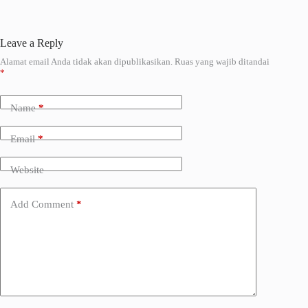
Leave a Reply
Alamat email Anda tidak akan dipublikasikan.
Ruas yang wajib ditandai
A
*
l
t
e
Name
*
r
n
a
Email
*
t
i
Website
v
e
:
Add Comment
*