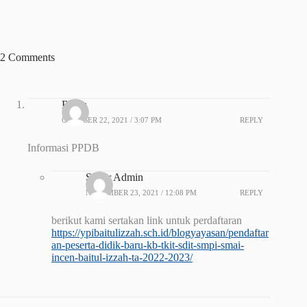
2 Comments
Ratna
OKTOBER 22, 2021 / 3:07 PM
REPLY
Informasi PPDB
Super Admin
NOVEMBER 23, 2021 / 12:08 PM
REPLY
berikut kami sertakan link untuk perdaftaran
https://ypibaitulizzah.sch.id/blogyayasan/pendaftar
an-peserta-didik-baru-kb-tkit-sdit-smpi-smai-
incen-baitul-izzah-ta-2022-2023/