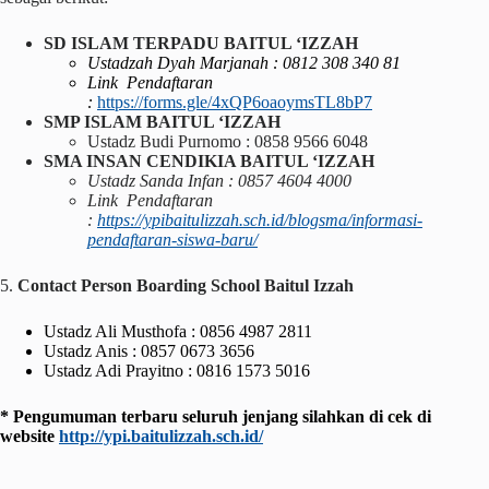
SD ISLAM TERPADU BAITUL ‘IZZAH
Ustadzah Dyah Marjanah : 0812 308 340 81
Link Pendaftaran
:
https://forms.gle/4xQP6oaoymsTL8bP7
SMP ISLAM BAITUL ‘IZZAH
Ustadz Budi Purnomo : 0858 9566 6048
SMA INSAN CENDIKIA BAITUL ‘IZZAH
Ustadz Sanda Infan : 0857 4604 4000
Link Pendaftaran
:
https://ypibaitulizzah.sch.id/blogsma/informasi-
pendaftaran-siswa-baru/
5.
Contact Person Boarding School Baitul Izzah
Ustadz Ali Musthofa : 0856 4987 2811
Ustadz Anis : 0857 0673 3656
Ustadz Adi Prayitno : 0816 1573 5016
* Pengumuman terbaru seluruh jenjang silahkan di cek di
website
http://ypi.baitulizzah.sch.id/