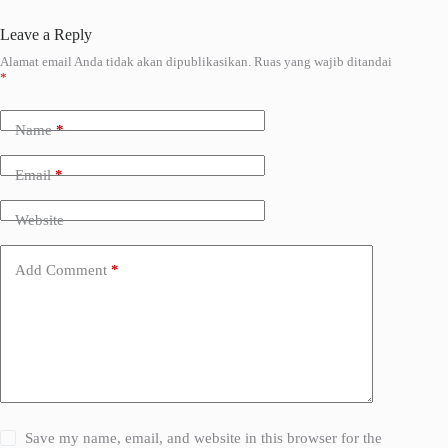
Leave a Reply
Alamat email Anda tidak akan dipublikasikan.
Ruas yang wajib ditandai
A
*
l
t
e
Name
*
r
n
a
Email
*
t
i
Website
v
e
:
Add Comment
*
Save my name, email, and website in this browser for the