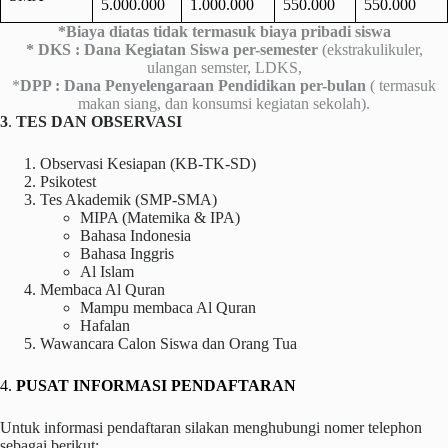
5.000.000
1.000.000
550.000
550.000
*Biaya diatas tidak termasuk biaya pribadi siswa
* DKS : Dana Kegiatan Siswa per-semester
(ekstrakulikuler,
ulangan semster, LDKS,
*
DPP : Dana Penyelengaraan Pendidikan per-bulan
( termasuk
makan siang, dan konsumsi kegiatan sekolah).
3
.
TES DAN OBSERVASI
Observasi Kesiapan (KB-TK-SD)
Psikotest
Tes Akademik (SMP-SMA)
MIPA (Matemika & IPA)
Bahasa Indonesia
Bahasa Inggris
Al Islam
Membaca Al Quran
Mampu membaca Al Quran
Hafalan
Wawancara Calon Siswa dan Orang Tua
4.
PUSAT INFORMASI PENDAFTARAN
Untuk informasi pendaftaran silakan menghubungi nomer telephon
sebagai berikut: