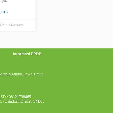
unjuk
ORE »
2022
1 Komentar
Informasi PPDB
paten Nganjuk, Jawa Timur
 SD : 08121738465
5 (Ustadzah Diana), SMA :