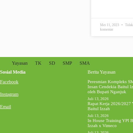
Mei 11, 2023
Tidak
komentar
Yayasan
TK
SD
SMP
SMA
Sosial Media
Berita Yayasan
Facebook
Peresmian Kompleks S
Insan Cendekia Baitul I
oleh Bupati Nganjuk
Instagram
Juli 13, 2026
Rapat Kerja 2026/2027 
Email
Baitul Izzah
Juli 13, 2026
In House Training YPI B
Izzah x Vimeco
Juli 13, 2026