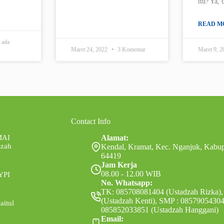
itu? Ya, 
READ M
 ada
Maret 24, 2022
3 Komentar
Maret 9, 
Contact Info
MAI
Alamat:
zzah
Kendal, Kramat, Kec. Nganjuk, Kabu
64419
Jam Kerja
08.00 - 12.00 WIB
YPI
No. Whatsapp:
TK: 085708081404 (Ustadzah Rizka),
(Ustadzah Kenti), SMP : 08579054304
aitul
085852033851 (Ustadzah Hanggani)
Email: