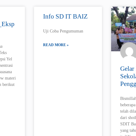
Info SD IT BAIZ
_Eksp
Uji Coba Pengumuman
READ MORE »
sa
Teks
epsi Yel
entrasi
Gelar 
suasana
Sekol
iew materi
Pengg
m berikut
Bismilla
beberapa
telah dil
dari shoi
SDIT Bai
yang tah