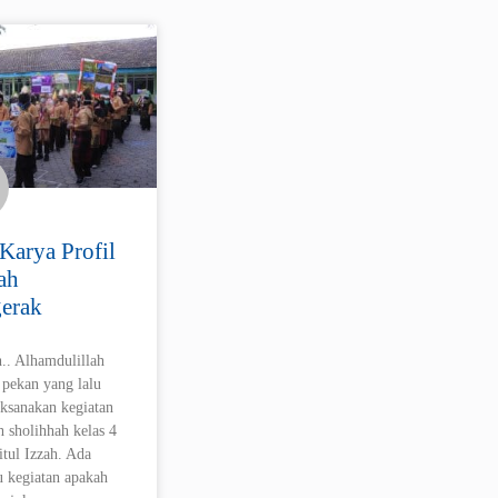
Karya Profil
ah
erak
h.. Alhamdulillah
 pekan yang lalu
aksanakan kegiatan
h sholihhah kelas 4
tul Izzah. Ada
u kegiatan apakah