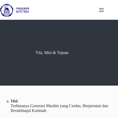
Skip
to
content
Visi, Misi & Tujuan
Visi:
Terbinanya Generasi Muslim yang Cerdas, Berprestasi dan
Berakhlaqul Karimah