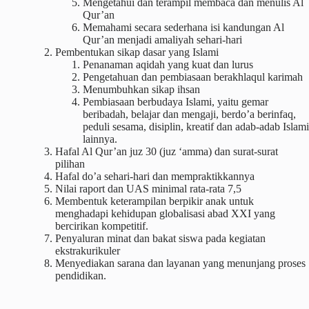
Mengetahui dan terampil membaca dan menulis Al
Qur’an
Memahami secara sederhana isi kandungan Al
Qur’an menjadi amaliyah sehari-hari
Pembentukan sikap dasar yang Islami
Penanaman aqidah yang kuat dan lurus
Pengetahuan dan pembiasaan berakhlaqul karimah
Menumbuhkan sikap ihsan
Pembiasaan berbudaya Islami, yaitu gemar
beribadah, belajar dan mengaji, berdo’a berinfaq,
peduli sesama, disiplin, kreatif dan adab-adab Islami
lainnya.
Hafal Al Qur’an juz 30 (juz ‘amma) dan surat-surat
pilihan
Hafal do’a sehari-hari dan mempraktikkannya
Nilai raport dan UAS minimal rata-rata 7,5
Membentuk keterampilan berpikir anak untuk
menghadapi kehidupan globalisasi abad XXI yang
bercirikan kompetitif.
Penyaluran minat dan bakat siswa pada kegiatan
ekstrakurikuler
Menyediakan sarana dan layanan yang menunjang proses
pendidikan.