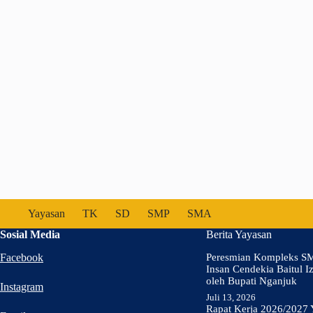
Yayasan
TK
SD
SMP
SMA
Sosial Media
Berita Yayasan
Facebook
Peresmian Kompleks S
Insan Cendekia Baitul I
oleh Bupati Nganjuk
Instagram
Juli 13, 2026
Rapat Kerja 2026/2027 