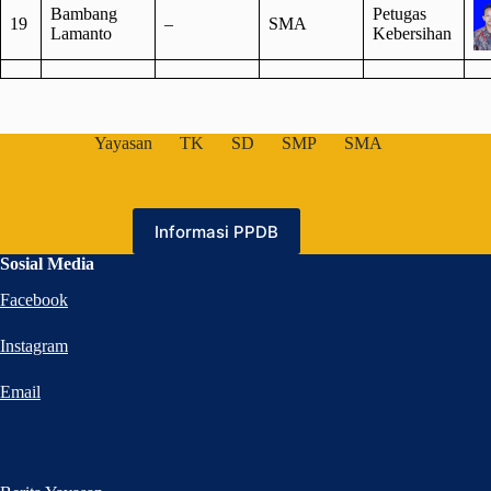
Bambang
Petugas
19
–
SMA
Lamanto
Kebersihan
Yayasan
TK
SD
SMP
SMA
Informasi PPDB
Sosial Media
Facebook
Instagram
Email