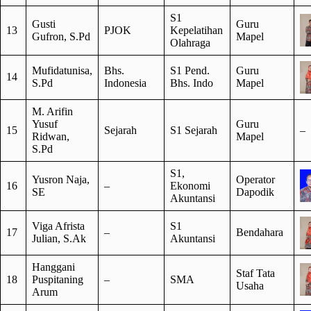
S1
Gusti
Guru
13
PJOK
Kepelatihan
Gufron, S.Pd
Mapel
Olahraga
Mufidatunisa,
Bhs.
S1 Pend.
Guru
14
S.Pd
Indonesia
Bhs. Indo
Mapel
M. Arifin
Yusuf
Guru
15
Sejarah
S1 Sejarah
–
Ridwan,
Mapel
S.Pd
S1,
Yusron Naja,
Operator
16
–
Ekonomi
SE
Dapodik
Akuntansi
Viga Afrista
S1
17
–
Bendahara
Julian, S.Ak
Akuntansi
Hanggani
Staf Tata
18
Puspitaning
–
SMA
Usaha
Arum