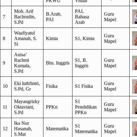
PKWU
Visual
Moh. Arif
PAI,
B.Arab,
Guru
7
Bachrudin,
Bahasa
PAI
Mapel
S.Pd
Arab
Waafiyatul
Guru
8
Amanah, S.
Kimia
S1, Kimia
Mapel
Si
Anisa’
Rachmi
S1, B.
Guru
9
Bhs. Inggris
Kumala,
Inggris
Mapel
S.Pd
Eki luthfintri,
Guru
10
Fisika
S1 Fisika
S.Pd, Gr
Mapel
Mayangrizky
S1
Guru
11
Oktaviani,
PPKn
Pendidikan
Mapel
S.Pd
PPKn
Ika Nur
S1
Guru
12
Hasanah,
Matematika
Matematika
Mapel
S.Mat