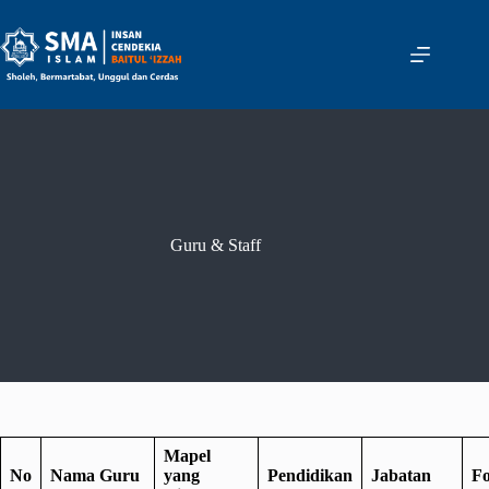
Skip
to
content
Guru & Staff
Mapel
No
Nama Guru
yang
Pendidikan
Jabatan
Fo