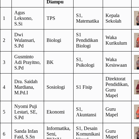
Diampu
Agus
S1,
Kepala
1
Leksono,
TPS
Matematika
Sekolah
S.Si
Dwi
S1
Waka
2
Wulansari,
Biologi
Pendidikan
Kurikulum
S.Pd
Biologi
Gusminto
S1,
Waka
3
Adi Prayitno,
BK
Psikologi
Kesiswaan
S.Pd
Direktorat
Dra. Saidah
Pendidikan,
4
Mardiana,
Sosiologi
S1 Fisip
Guru
M.Pd.I
Mapel
Nyomi Puji
S1,
Guru
5
Lestari, SE,
Ekonomi
Akuntansi
Mapel
S.Pd
Informatika,
S1, Desain
Sanda Infan
Guru
6
Seni,
Komunikasi
Faid, S.Sn
Mapel