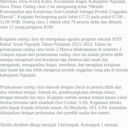
Morobau, Desa Kerep Kidul, Kecamatan Bagor, Kabupaten Nganjuk,
Jawa Timur.
Outing class
2 ini mengusung tema “Melatih
Keterampilan dan Kreativitas Seni Gerabah Sebagai Produk Unggulan
Daerah”. Kegiatan berlangsung pada Sabtu (17/2) pada pukul 07.00 –
11.00 WIB.
Outing class
2 diikuti oleh 78 peserta didik dan dibantu
oleh 12 orang pengurus IOM.
Kegiatan
outing class
ini merupakan agenda program sekolah SDIT
Baitul ‘Izzah Nganjuk Tahun Pelajaran 2023/ 2024. Tahun ini
pelaksanaan
outing class
kelas 2 Marwa dilaksanakan di semester 2.
Adapun tujuan dari pelaksanaan
outing class
ini adalah peserta didik
mampu mengenali seni kerajinan tiga dimensi dari tanah liat,
mengamati, menganalisa fungsi, membuat, dan menghias kerajinan
dari tanah liat dan lebih mengenal produk unggulan yang ada di daerah
kabupaten Nganjuk.
Pelaksanaan
outing class
diawali dengan check in peserta didik dan
doa sebelum belajar. Setelah itu, pemberangkatan menuju lokasi
dengan menaiki bus tayo. Kegiatan setelah sampai tempat tujuan yakni
berdoa bersama oleh ustadzah Dwi Lestari, S.Pd. Kegiataan dibuka
oleh bapak Kepala Sekolah ustadz Ali Musthofa, SEI, S.Pd. kemudian
dilanjutkan dengan perkenalan dari pemilik usaha dan materi.
Sholih-sholihah dibagi menjadi 3 kelompok. Kelompok 1 menuju