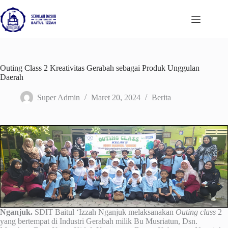
Skip
to
content
Outing Class 2 Kreativitas Gerabah sebagai Produk Unggulan
Daerah
Super Admin
Maret 20, 2024
Berita
Nganjuk.
SDIT Baitul ‘Izzah Nganjuk melaksanakan
Outing class
2
yang bertempat di Industri Gerabah milik Bu Musriatun, Dsn.