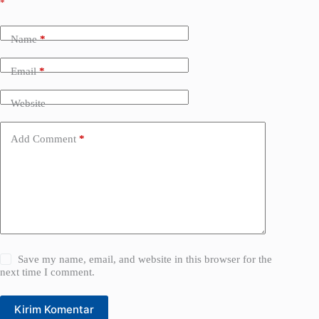
*
l
t
e
Name
*
r
n
a
Email
*
t
i
Website
v
e
:
Add Comment
*
Save my name, email, and website in this browser for the
next time I comment.
Kirim Komentar