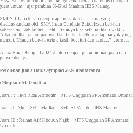
2024. Alhamdulillah di tahun ketiga keikutsertaan kami bisa menjadi
juara umum,” ujar pembina SMP Al-Maahira IIBS Malang.
SMPN 1 Pamekasan mengucapkan syukur atas acara yang
diselenggarakan oleh SMA Insan Cendikia Baitul Izzah berjalan
sukses dan tidak berbelit-belit, “Semoga bisa ketemu dilain waktu.
Alhamdulillah penutupannya tidak berbelit-belit, mantap banyak yang
memuji. Ucapan banyak terima kasih buat juri dan panitia,” tuturnya.
Acara Baiz Olympiad 2024 ditutup dengan pengumuman juara dan
penyerahan piala.
Perolehan juara Baiz Olympiad 2024 diantaranya
:
Olimpiade Matematika
Juara I : Fikri Rizal Afifuddin – MTS Unggulan PP Amanatul Ummah
Juara II : Aluna Syifa Marlian – SMP Al Maahira IIBS Malang
Juara III : Reihan Afif Khoirun Najib – MTS Unggulan PP Amanatul
Ummah