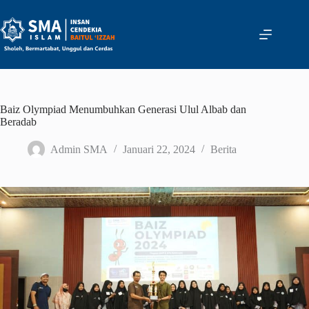
Skip
to
content
Baiz Olympiad Menumbuhkan Generasi Ulul Albab dan
Beradab
Admin SMA
Januari 22, 2024
Berita