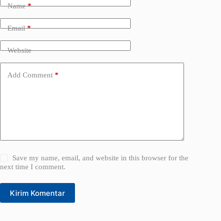
Name
*
r
n
a
Email
*
t
i
Website
v
e
:
Add Comment
*
Save my name, email, and website in this browser for the
next time I comment.
Kirim Komentar