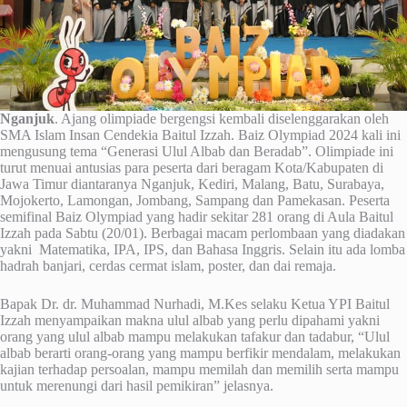
Nganjuk
. Ajang olimpiade bergengsi kembali diselenggarakan oleh
SMA Islam Insan Cendekia Baitul Izzah. Baiz Olympiad 2024 kali ini
mengusung tema “Generasi Ulul Albab dan Beradab”. Olimpiade ini
turut menuai antusias para peserta dari beragam Kota/Kabupaten di
Jawa Timur diantaranya Nganjuk, Kediri, Malang, Batu, Surabaya,
Mojokerto, Lamongan, Jombang, Sampang dan Pamekasan. Peserta
semifinal Baiz Olympiad yang hadir sekitar 281 orang di Aula Baitul
Izzah pada Sabtu (20/01). Berbagai macam perlombaan yang diadakan
yakni Matematika, IPA, IPS, dan Bahasa Inggris. Selain itu ada lomba
hadrah banjari, cerdas cermat islam, poster, dan dai remaja.
Bapak Dr. dr. Muhammad Nurhadi, M.Kes selaku Ketua YPI Baitul
Izzah menyampaikan makna ulul albab yang perlu dipahami yakni
orang yang ulul albab mampu melakukan tafakur dan tadabur, “Ulul
albab berarti orang-orang yang mampu berfikir mendalam, melakukan
kajian terhadap persoalan, mampu memilah dan memilih serta mampu
untuk merenungi dari hasil pemikiran” jelasnya.