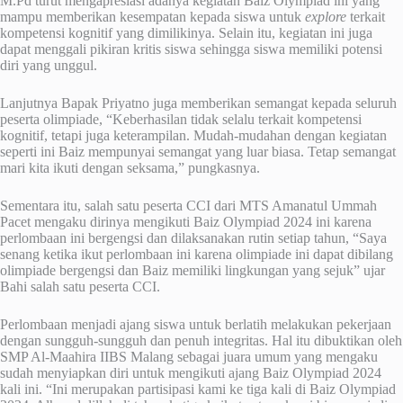
M.Pd turut mengapresiasi adanya kegiatan Baiz Olympiad ini yang
mampu memberikan kesempatan kepada siswa untuk
explore
terkait
kompetensi kognitif yang dimilikinya. Selain itu, kegiatan ini juga
dapat menggali pikiran kritis siswa sehingga siswa memiliki potensi
diri yang unggul.
Lanjutnya Bapak Priyatno juga memberikan semangat kepada seluruh
peserta olimpiade, “Keberhasilan tidak selalu terkait kompetensi
kognitif, tetapi juga keterampilan. Mudah-mudahan dengan kegiatan
seperti ini Baiz mempunyai semangat yang luar biasa. Tetap semangat
mari kita ikuti dengan seksama,” pungkasnya.
Sementara itu, salah satu peserta CCI dari MTS Amanatul Ummah
Pacet mengaku dirinya mengikuti Baiz Olympiad 2024 ini karena
perlombaan ini bergengsi dan dilaksanakan rutin setiap tahun, “Saya
senang ketika ikut perlombaan ini karena olimpiade ini dapat dibilang
olimpiade bergengsi dan Baiz memiliki lingkungan yang sejuk” ujar
Bahi salah satu peserta CCI.
Perlombaan menjadi ajang siswa untuk berlatih melakukan pekerjaan
dengan sungguh-sungguh dan penuh integritas. Hal itu dibuktikan oleh
SMP Al-Maahira IIBS Malang sebagai juara umum yang mengaku
sudah menyiapkan diri untuk mengikuti ajang Baiz Olympiad 2024
kali ini. “Ini merupakan partisipasi kami ke tiga kali di Baiz Olympiad