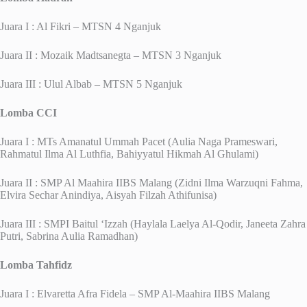
Juara I : Al Fikri – MTSN 4 Nganjuk
Juara II : Mozaik Madtsanegta – MTSN 3 Nganjuk
Juara III : Ulul Albab – MTSN 5 Nganjuk
Lomba CCI
Juara I : MTs Amanatul Ummah Pacet (Aulia Naga Prameswari,
Rahmatul Ilma Al Luthfia, Bahiyyatul Hikmah Al Ghulami)
Juara II : SMP Al Maahira IIBS Malang (Zidni Ilma Warzuqni Fahma,
Elvira Sechar Anindiya, Aisyah Filzah Athifunisa)
Juara III : SMPI Baitul ‘Izzah (Haylala Laelya Al-Qodir, Janeeta Zahra
Putri, Sabrina Aulia Ramadhan)
Lomba Tahfidz
Juara I : Elvaretta Afra Fidela – SMP Al-Maahira IIBS Malang