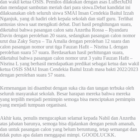
dan wakil ketua OSIS. Pemilos dilakukan dengan asas LuBerJuDil
dan mendapat sambutan meriah dari para siswa.Debat kandidat ini
dilaksanakan oleh seluruh siswa SMAI Insan Cendekia Baitul Izzah
Nganjuk, yang di hadiri oleh kepala sekolah dan staff guru. Terlihat
antusias siswa saat mengikuti debat. Dari hasil penghitungan suara,
diketahui bahwa pasangan calon satu Anzetha Rossa – Ryandaru
Davin dengan perolehan 20 suara, sedangkan pasangan calon nomor
urut dua Zaky Surya – Tia Amalia dengan perolehan 12 suara dan
calon pasangan nomor urut tiga Fauzan Hafit – Nisrina L dengan
perolehan suara 57 suara. Berdasarkan hasil perhitungan suara,
diketahui bahwa pasangan calon nomor urut 3 yaitu Fauzan Hafit –
Nisrina L yang berhasil mendapatkan predikat sebagai ketua dan wakil
ketua OSIS SMAI Insan Cendekia Baitul Izzah masa bakti 2022/2023
dengan perolehan suara 57 suara.
Kemenangan ini disambut dengan suka cita dan tangan terbuka oleh
seluruh masyarakat sekolah. Besar harapan mereka bahwa mereka
yang terpilih menjadi pemimpin semoga bisa menciptakan pemimpin
yang menjadi tumpuan organisasi.
Akhir kata, penulis mengucapkan selamat kepada Nabil dan Anzetha
atas jabatan barunya, semoga bisa dijalankan dengan penuh amanah,
dan untuk pasangan calon yang belum beruntung, tetap semangat dan
tidak putus apa dalam menggapai mimpi. GOODLUCKK.