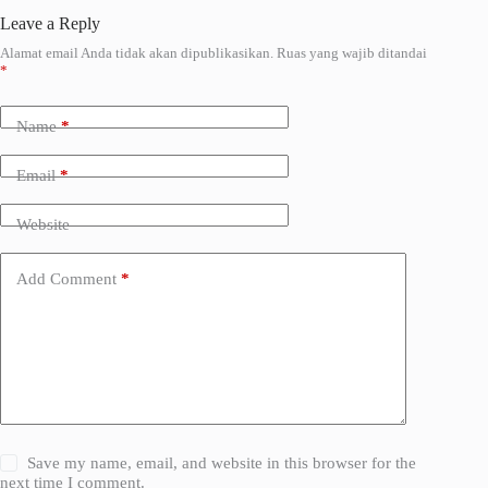
Leave a Reply
Alamat email Anda tidak akan dipublikasikan.
Ruas yang wajib ditandai
A
*
l
t
e
Name
*
r
n
a
Email
*
t
i
Website
v
e
:
Add Comment
*
Save my name, email, and website in this browser for the
next time I comment.