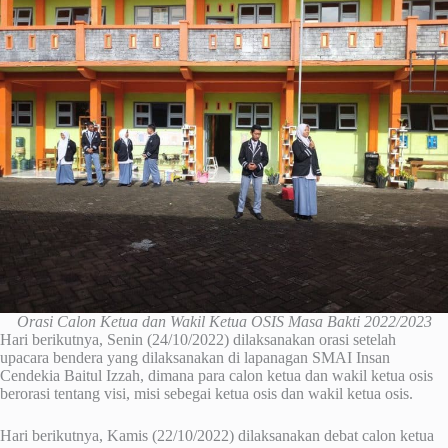
Orasi Calon Ketua dan Wakil Ketua OSIS Masa Bakti 2022/2023
Hari berikutnya, Senin (24/10/2022) dilaksanakan orasi setelah
upacara bendera yang dilaksanakan di lapanagan SMAI Insan
Cendekia Baitul Izzah, dimana para calon ketua dan wakil ketua osis
berorasi tentang visi, misi sebegai ketua osis dan wakil ketua osis.
Hari berikutnya, Kamis (22/10/2022) dilaksanakan debat calon ketua