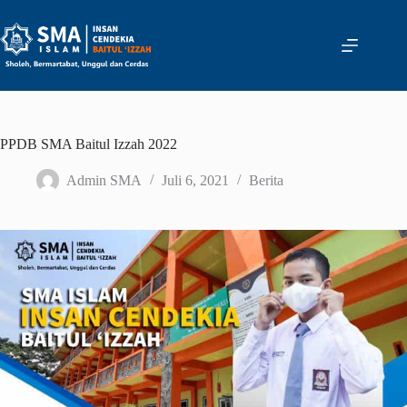
Skip
to
content
PPDB SMA Baitul Izzah 2022
Admin SMA
Juli 6, 2021
Berita