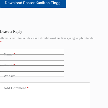
Download Poster Kualitas Tinggi
Leave a Reply
Alamat email Anda tidak akan dipublikasikan.
Ruas yang wajib ditandai
A
*
l
t
e
Name
*
r
n
a
Email
*
t
i
Website
v
e
:
Add Comment
*