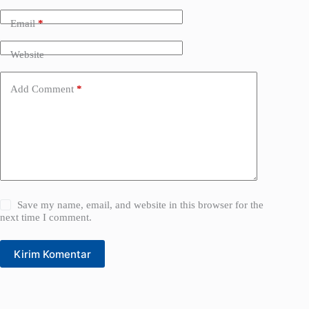
n
a
Email
*
t
i
Website
v
e
:
Add Comment
*
Save my name, email, and website in this browser for the
next time I comment.
Kirim Komentar