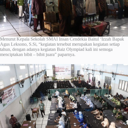
Menurut Kepala Sekolah SMAI Insan Cendekia Baitul ‘Izzah Bapak
Agus Leksono, S.Si, “kegiatan tersebut merupakan kegiatan setiap
tahun, dengan adanya kegiatan Baiz Olympiad kali ini semoga
menciptakan bibit – bibit juara” paparnya.