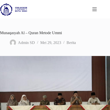
Skip
to
content
Munaqasyah Al – Quran Metode Ummi
Admin SD
Mei 29, 2023
Berita