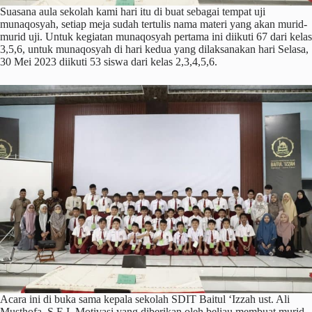
Suasana aula sekolah kami hari itu di buat sebagai tempat uji
munaqosyah, setiap meja sudah tertulis nama materi yang akan murid-
murid uji. Untuk kegiatan munaqosyah pertama ini diikuti 67 dari kelas
3,5,6, untuk munaqosyah di hari kedua yang dilaksanakan hari Selasa,
30 Mei 2023 diikuti 53 siswa dari kelas 2,3,4,5,6.
Acara ini di buka sama kepala sekolah SDIT Baitul ‘Izzah ust. Ali
Musthofa, S.E.I. Motivasi yang diberikan oleh beliau membuat murid