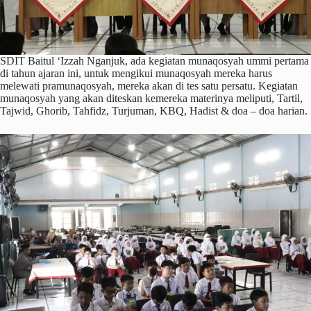
SDIT Baitul ‘Izzah Nganjuk, ada kegiatan munaqosyah ummi pertama
di tahun ajaran ini, untuk mengikui munaqosyah mereka harus
melewati pramunaqosyah, mereka akan di tes satu persatu. Kegiatan
munaqosyah yang akan diteskan kemereka materinya meliputi, Tartil,
Tajwid, Ghorib, Tahfidz, Turjuman, KBQ, Hadist & doa – doa harian.