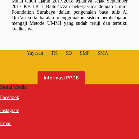
Mulai tahun ajaran 2017/2018 tepatnya sejak September
2017 KB-TKIT Baitul’Izzah bekerjasama dengan Ummi
Foundation Surabaya dalam pengenalan baca tulis Al
Qur’an serta hafalan menggunakan sistem pembelajaran
mengaji Metode UMMI yang sudah teruji dan terbukti
kualitasnya.
Yayasan
TK
SD
SMP
SMA
Informasi PPDB
Sosial Media
Facebook
Instagram
Email