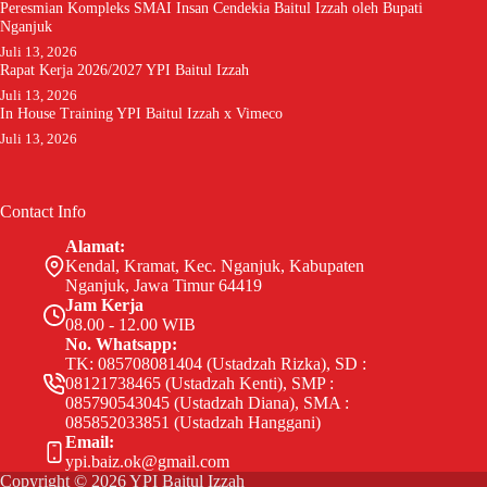
Peresmian Kompleks SMAI Insan Cendekia Baitul Izzah oleh Bupati
Nganjuk
Juli 13, 2026
Rapat Kerja 2026/2027 YPI Baitul Izzah
Juli 13, 2026
In House Training YPI Baitul Izzah x Vimeco
Juli 13, 2026
Contact Info
Alamat:
Kendal, Kramat, Kec. Nganjuk, Kabupaten
Nganjuk, Jawa Timur 64419
Jam Kerja
08.00 - 12.00 WIB
No. Whatsapp:
TK: 085708081404 (Ustadzah Rizka), SD :
08121738465 (Ustadzah Kenti), SMP :
085790543045 (Ustadzah Diana), SMA :
085852033851 (Ustadzah Hanggani)
Email:
ypi.baiz.ok@gmail.com
Copyright © 2026 YPI Baitul Izzah