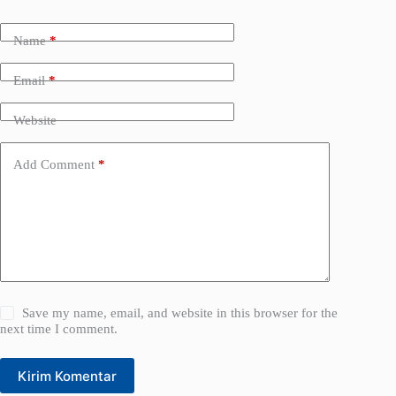
t
e
Name
*
r
n
a
Email
*
t
i
Website
v
e
:
Add Comment
*
Save my name, email, and website in this browser for the
next time I comment.
Kirim Komentar