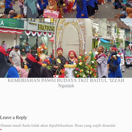
KEMERIAHAN PAWAI BUDAYA TKIT BAITUL ‘IZZAH
Nganjuk
Leave a Reply
Alamat email Anda tidak akan dipublikasikan.
Ruas yang wajib ditandai
A
*
l