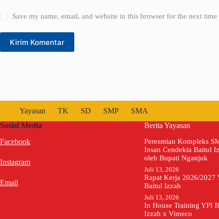
Save my name, email, and website in this browser for the next tim
Kirim Komentar
Yayasan
TK
SD
SMP
SMA
Sosial Media
Berita Yayasan
Facebook
Peresmian Kompleks S
Insan Cendekia Baitul I
oleh Bupati Nganjuk
Instagram
Juli 13, 2026
Rapat Kerja 2026/2027 
Email
Baitul Izzah
Juli 13, 2026
In House Training YPI B
Izzah x Vimeco