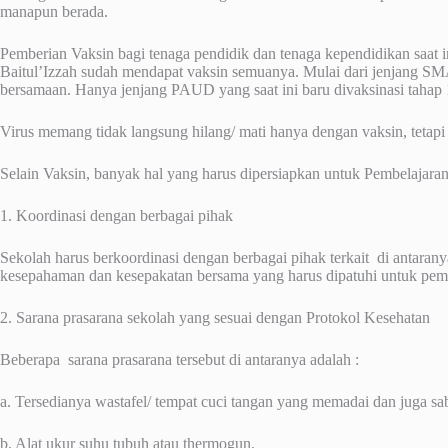
manapun berada.
Pemberian Vaksin bagi tenaga pendidik dan tenaga kependidikan saat 
Baitul’Izzah sudah mendapat vaksin semuanya. Mulai dari jenjang SM
bersamaan. Hanya jenjang PAUD yang saat ini baru divaksinasi tahap 1
Virus memang tidak langsung hilang/ mati hanya dengan vaksin, tetapi
Selain Vaksin, banyak hal yang harus dipersiapkan untuk Pembelajara
1. Koordinasi dengan berbagai pihak
Sekolah harus berkoordinasi dengan berbagai pihak terkait di antara
kesepahaman dan kesepakatan bersama yang harus dipatuhi untuk pem
2. Sarana prasarana sekolah yang sesuai dengan Protokol Kesehatan
Beberapa sarana prasarana tersebut di antaranya adalah :
a. Tersedianya wastafel/ tempat cuci tangan yang memadai dan juga sab
b. Alat ukur suhu tubuh atau thermogun.