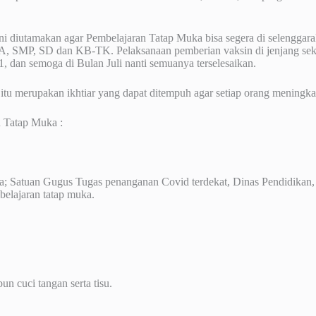
ini diutamakan agar Pembelajaran Tatap Muka bisa segera di selengga
A, SMP, SD dan KB-TK. Pelaksanaan pemberian vaksin di jenjang seko
, dan semoga di Bulan Juli nanti semuanya terselesaikan.
 itu merupakan ikhtiar yang dapat ditempuh agar setiap orang meningk
n Tatap Muka :
nya; Satuan Gugus Tugas penanganan Covid terdekat, Dinas Pendidikan,
belajaran tatap muka.
un cuci tangan serta tisu.