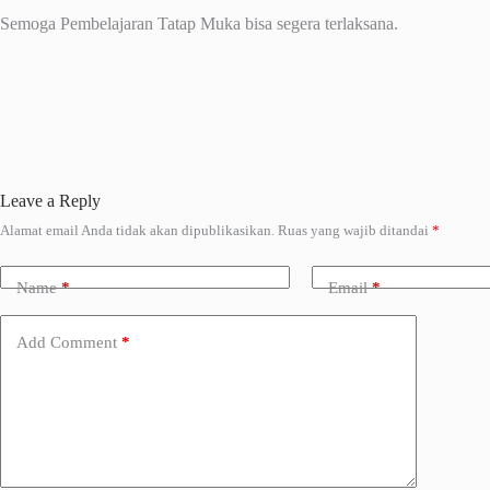
Semoga Pembelajaran Tatap Muka bisa segera terlaksana.
Leave a Reply
Alamat email Anda tidak akan dipublikasikan.
Ruas yang wajib ditandai
*
A
l
t
Name
*
Email
*
e
r
n
Add Comment
*
a
t
i
v
e
: