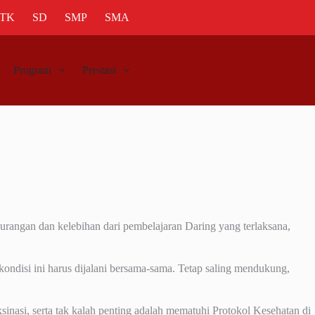
TK
SD
SMP
SMA
Program
Prestasi
urangan dan kelebihan dari pembelajaran Daring yang terlaksana,
ondisi ini harus dijalani bersama-sama. Tetap saling mendukung,
nasi, serta tak kalah penting adalah mematuhi Protokol Kesehatan di