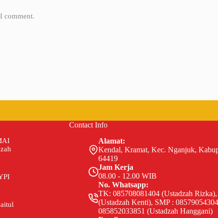
e I comment.
Contact Info
MAI
Alamat:
zzah
Kendal, Kramat, Kec. Nganjuk, Kabu
64419
Jam Kerja
08.00 - 12.00 WIB
YPI
No. Whatsapp:
TK: 085708081404 (Ustadzah Rizka),
(Ustadzah Kenti), SMP : 08579054304
aitul
085852033851 (Ustadzah Hanggani)